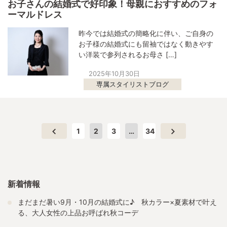
お子さんの結婚式で好印象！母親におすすめのフォ
ーマルドレス
昨今では結婚式の簡略化に伴い、ご自身の
お子様の結婚式にも留袖ではなく動きやす
い洋装で参列されるお母さ […]
2025年10月30日
専属スタイリストブログ
1
2
3
…
34
新着情報
まだまだ暑い9月・10月の結婚式に♪ 秋カラー×夏素材で叶え
る、大人女性の上品お呼ばれ秋コーデ