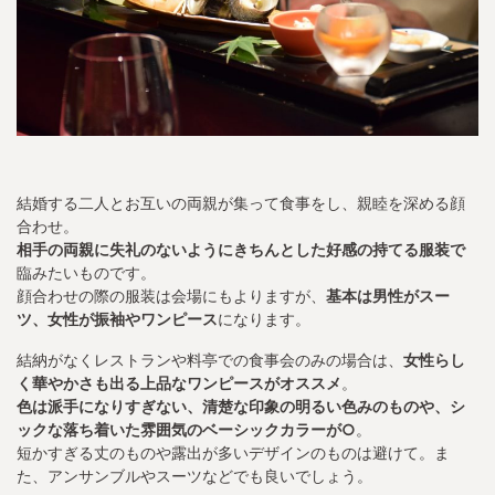
結婚する二人とお互いの両親が集って食事をし、親睦を深める顔
合わせ。
相手の両親に失礼のないようにきちんとした好感の持てる服装で
臨みたいものです。
顔合わせの際の服装は会場にもよりますが、
基本は男性がスー
ツ、女性が振袖やワンピース
になります。
結納がなくレストランや料亭での食事会のみの場合は、
女性らし
く華やかさも出る上品なワンピースがオススメ
。
色は派手になりすぎない、清楚な印象の明るい色みのものや、シ
ックな落ち着いた雰囲気のベーシックカラーが○
。
短かすぎる丈のものや露出が多いデザインのものは避けて。ま
た、アンサンブルやスーツなどでも良いでしょう。